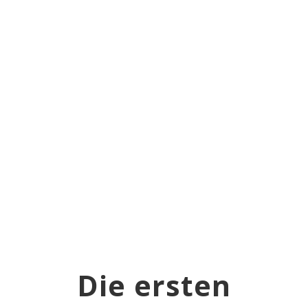
Sie, dass dabei Daten an Drittanbieter
weitergegeben werden.
Mehr
Informationen
Inhalt entsperren
Erforderlichen Service akzeptieren
und Inhalte entsperren
Die ersten