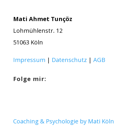
Mati Ahmet Tunçöz
Lohmühlenstr. 12
51063 Köln
Impressum
|
Datenschutz
|
AGB
Folge mir:
Kundenbewertungen und Erfahrungen zu
Coaching & Psychologie by Mati Köln
Mati Ahmet Tuncöz - Personal Coach & Business
Coach ...