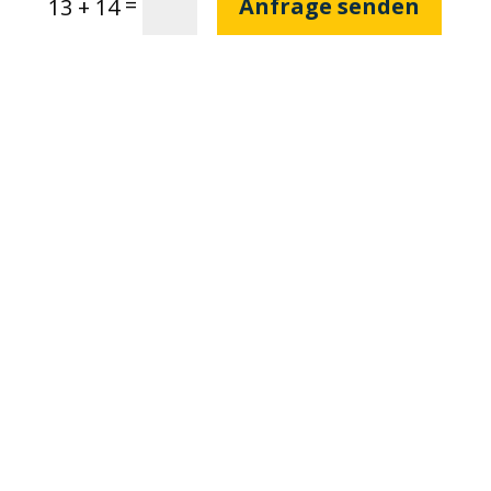
=
Anfrage senden
13 + 14
Je 5 Minuten ab Autobahnausfahrt
Köln-Messe oder Köln-Mülheim.
Zufahrt vom Rheinufer über die
Deutz-Mülheimer-Straße
Am „Restaurant Wollmitzer“ in