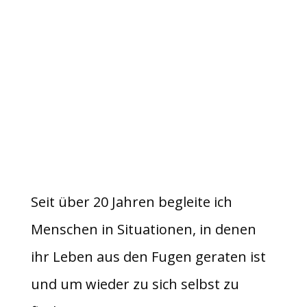
Ein Leben lang. Dafür
lohnt es sich, jede
Hürde zu nehmen und
mit Dir persönlich zu
wachsen!”
Seit über 20 Jahren begleite ich
Menschen in Situationen, in denen
ihr Leben aus den Fugen geraten ist
und um wieder zu sich selbst zu