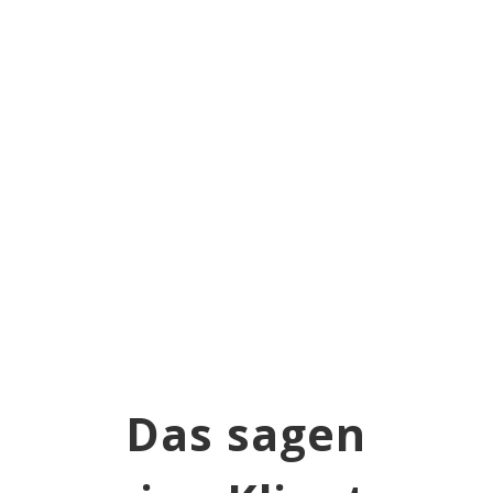
anderen Coaches &
Mentoren
unterscheidet!
Das
sagen