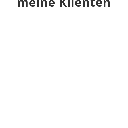
meine Klienten
"Ein
sensatione
Coach &