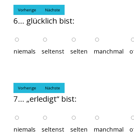
Vorherige
Nächste
6... glücklich bist:
niemals
seltenst
selten
manchmal
o
Vorherige
Nächste
7... „erledigt“ bist:
niemals
seltenst
selten
manchmal
o