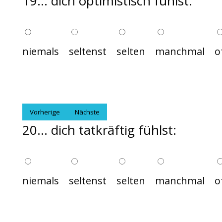
19... dich optimistisch fühlst:
niemals
seltenst
selten
manchmal
o
Vorherige
Nächste
20... dich tatkräftig fühlst:
niemals
seltenst
selten
manchmal
o