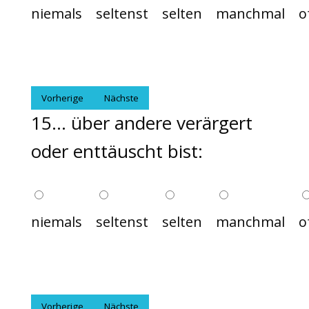
niemals
seltenst
selten
manchmal
o
Vorherige
Nächste
15... über andere verärgert
oder enttäuscht bist:
niemals
seltenst
selten
manchmal
o
Vorherige
Nächste