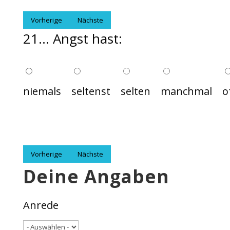
Vorherige
Nächste
21... Angst hast:
niemals
seltenst
selten
manchmal
o
Vorherige
Nächste
Deine Angaben
Anrede