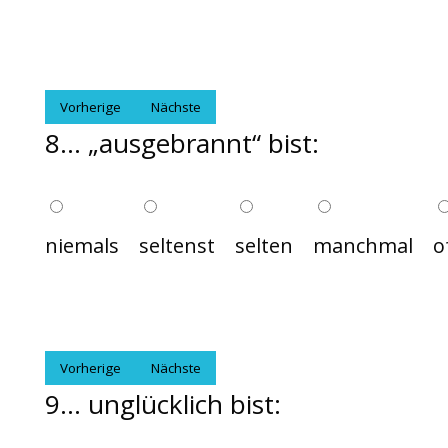
Vorherige
Nächste
8... „ausgebrannt“ bist:
niemals
seltenst
selten
manchmal
o
Vorherige
Nächste
9... unglücklich bist: