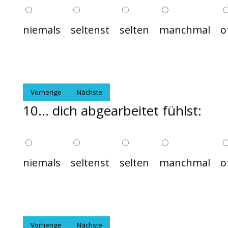
niemals
seltenst
selten
manchmal
o
Vorherige
Nächste
10... dich abgearbeitet fühlst:
niemals
seltenst
selten
manchmal
o
Vorherige
Nächste