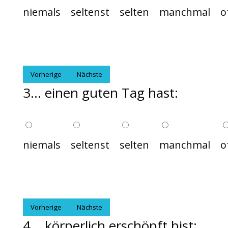
niemals
seltenst
selten
manchmal
o
Vorherige
Nächste
3... einen guten Tag hast:
niemals
seltenst
selten
manchmal
o
Vorherige
Nächste
4... körperlich erschöpft bist: