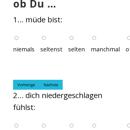
ob Du …
1... müde bist:
niemals
seltenst
selten
manchmal
o
Vorherige
Nächste
2... dich niedergeschlagen
fühlst: