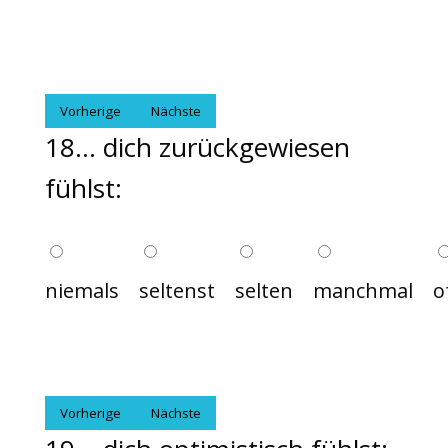
Vorherige
Nächste
18... dich zurückgewiesen
fühlst:
niemals
seltenst
selten
manchmal
o
Vorherige
Nächste