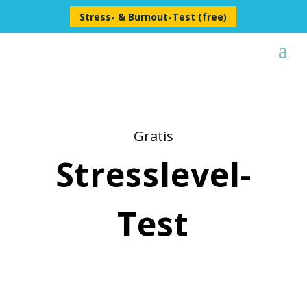
Stress- & Burnout-Test (free)
Gratis
Stresslevel-
Test
Finde heraus,