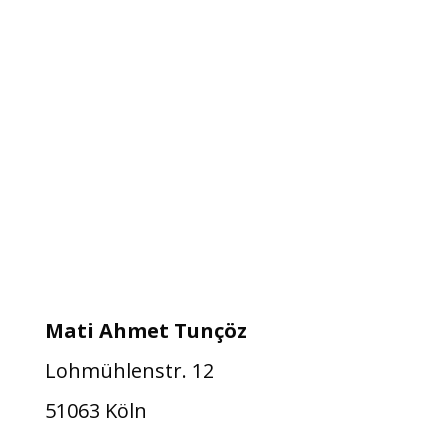
Bewertung wird geladen...
Heilpraktiker für
Psychotherapie
in Köln
Mati Ahmet Tunçöz
Lohmühlenstr. 12
51063 Köln