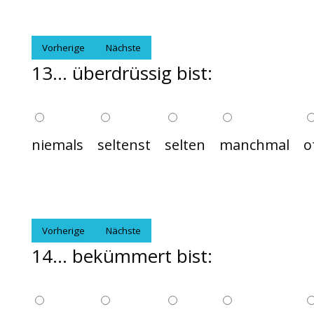
Vorherige
Nächste
13... überdrüssig bist:
niemals
seltenst
selten
manchmal
o
Vorherige
Nächste
14... bekümmert bist: